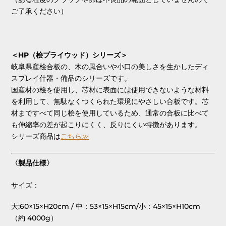
ご了承ください）
＜HP（桧プライウッド）シリーズ＞
岐阜県産桧合板の、木の風合いや小口の美しさを生かしたディ
スプレイ什器・備品のシリーズです。
国産材の桧を使用し、芯材に表面には使用できないような材料
を利用して、無駄なくつくられた環境にやさしい合板です。芯
材まですべて同じ桧を使用しているため、通常の合板に比べて
も伸縮率の差が起こりにくく、反りにくい特徴があります。
シリーズ商品は
こちら≫
〈製品仕様〉
サイズ：
大:60×15×H20cm / 中：53×15×H15cm/小：45×15×H10cm
（約 4000g）