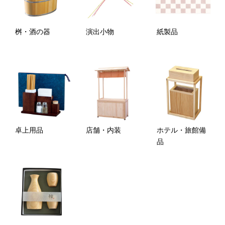
桝・酒の器
演出小物
紙製品
卓上用品
店舗・内装
ホテル・旅館備
品