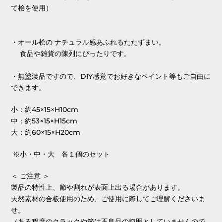
て桧を使用）
・オール桧の ナチュラル感あふれるたたずまい。
食品や雑貨の陳列にぴったりです。
・無塗装品ですので、DIY感覚でお好きなペイント等もご自由に
できます。
小：約45×15×H10cm
中：約53×15×H15cm
大：約60×15×H20cm
※小・中・大 各１個のセット
＜ ご注意 ＞
製品の特性上、節や割れが表面上出る場合があります。
天然素材の合板使用のため、ご使用に際してご理解くださいま
せ。
（ある程度のクラックや節は不良品の範囲としていませんので