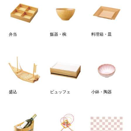
弁当
飯器・椀
料理箱・皿
盛込
ビュッフェ
小鉢・陶器