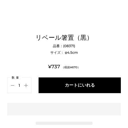
リベール箸置（黒）
品番：(08371)
サイズ： φ4.5cm
¥737
（税抜¥670）
数量
カートにいれる