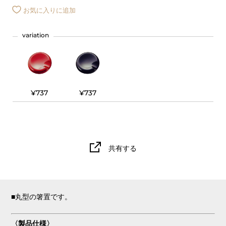
お気に入りに追加
variation
¥737
¥737
共有する
■丸型の箸置です。
〈製品仕様〉