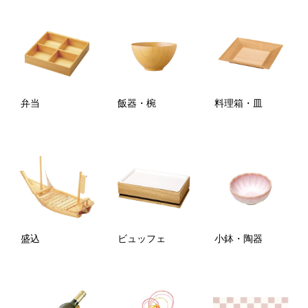
弁当
飯器・椀
料理箱・皿
盛込
ビュッフェ
小鉢・陶器