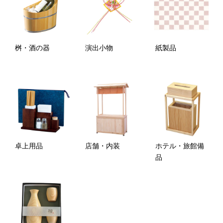
桝・酒の器
演出小物
紙製品
卓上用品
店舗・内装
ホテル・旅館備
品